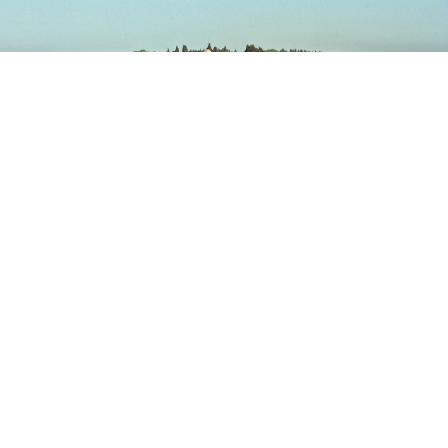
Montagne de Filerimos
Vous pouvez rejoindre la Montagne de Filerimos en moins de
40 minutes en voiture lorsque vous descendez au Leonardo
Kolymbia Resort à Rhodes. Elle vaut le détour car elle
propose de nombreuses choses à voir et à faire sur la
journée. Également connue sous le nom d’Acropole de
l’Ancien Ialysos, elle est célèbre pour le site d’un ancien
monastère catholique qui n’est plus utilisé aujourd’hui.