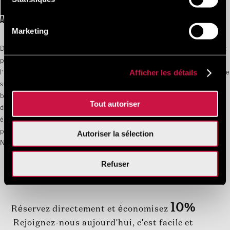
RÉSERVEZ EN LIGNE VOS RÉUNIONS ET ÉVÉNEMENTS
AU NYX ESPERIA PALACE ATHÈNES
Marketing
Des conférences aux lancements de produits de marque en passant
par les réunions d'affaires privées, ajoutez de la qualité et de
Afficher les détails
l'élégance à toutes vos activités professionnelles grâce à notre offre
sur mesure de salles de réunion et de banquet. Les professionnels
bénéficieront d'une organisation parfaite au cœur de la magie
Tout autoriser
d'Athènes. Avec des salles de réunion adaptées à votre groupe, des
équipements polyvalents et notre équipe spécialisée, nous sommes
prêts à accueillir votre entreprise et à améliorer votre expérience.
Autoriser la sélection
Nous rendons vos réunions plus productives.
Refuser
10%
Réservez directement et économisez
Rejoignez-nous aujourd'hui, c'est facile et