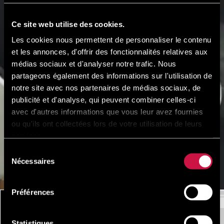
Ce site web utilise des cookies.
Les cookies nous permettent de personnaliser le contenu
et les annonces, d'offrir des fonctionnalités relatives aux
médias sociaux et d'analyser notre trafic. Nous
partageons également des informations sur l'utilisation de
notre site avec nos partenaires de médias sociaux, de
publicité et d'analyse, qui peuvent combiner celles-ci
avec d'autres informations que vous leur avez fournies
ou qu'ils ont collectées lors de votre utilisation de leurs
services.
Sélection
Nécessaires
du
consentement
Préférences
e
L'HÔTEL
CHAMBRES
LIEU
RESTAURANTS ET BARS
Statistiques