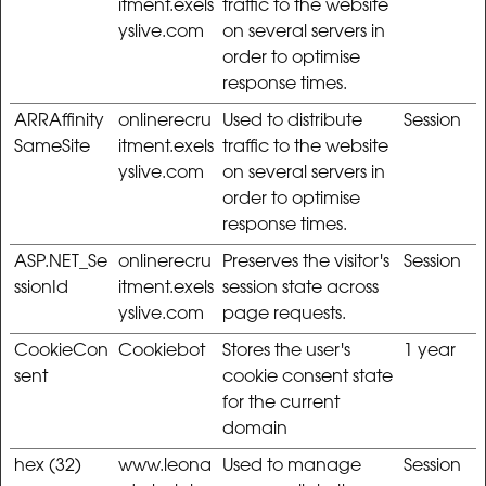
itment.exels
traffic to the website
yslive.com
on several servers in
order to optimise
response times.
ARRAffinity
onlinerecru
Used to distribute
Session
SameSite
itment.exels
traffic to the website
yslive.com
on several servers in
order to optimise
response times.
ASP.NET_Se
onlinerecru
Preserves the visitor's
Session
ssionId
itment.exels
session state across
yslive.com
page requests.
CookieCon
Cookiebot
Stores the user's
1 year
sent
cookie consent state
for the current
domain
hex (32)
www.leona
Used to manage
Session