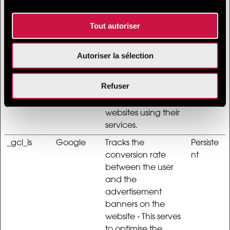
real time bidding
from third party
Tout autoriser
advertisers.
_gcl_au
Google
Used by Google
3
Autoriser la sélection
AdSense for
months
experimenting with
Refuser
advertisement
efficiency across
websites using their
services.
_gcl_ls
Google
Tracks the
Persiste
conversion rate
nt
between the user
and the
advertisement
banners on the
website - This serves
to optimise the