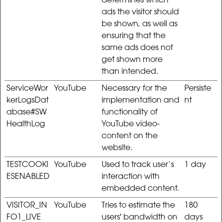
determines which
ads the visitor should
be shown, as well as
ensuring that the
same ads does not
get shown more
than intended.
ServiceWor
YouTube
Necessary for the
Persiste
kerLogsDat
implementation and
nt
abase#SW
functionality of
HealthLog
YouTube video-
content on the
website.
TESTCOOKI
YouTube
Used to track user’s
1 day
ESENABLED
interaction with
embedded content.
VISITOR_IN
YouTube
Tries to estimate the
180
FO1_LIVE
users' bandwidth on
days