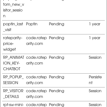
tom_new_v
isitor_sessio
n
poptin_last
Poptin
Pending
1 year
_visit
rateparity-
code.ratep
Pending
1 year
price-
arity.com
widget
RP_ANIMAT
code.ratep
Pending
Session
ION_KEY-
arity.com
CHATBOT
RP_POPUP_
code.ratep
Pending
Persiste
SESSION
arity.com
nt
RP_VISITOR
code.ratep
Pending
Session
_DETAILS
arity.com
rpt-sw-mini-
code.ratep
Pending
Session