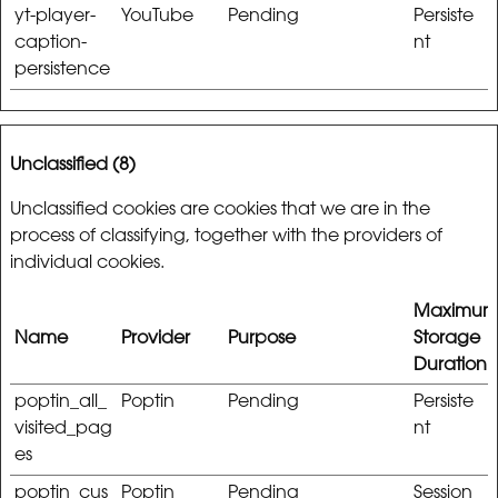
yt-player-
YouTube
Pending
Persiste
caption-
nt
persistence
Unclassified (8)
Unclassified cookies are cookies that we are in the
process of classifying, together with the providers of
individual cookies.
Maximu
Name
Provider
Purpose
Storage
Duration
poptin_all_
Poptin
Pending
Persiste
visited_pag
nt
es
poptin_cus
Poptin
Pending
Session