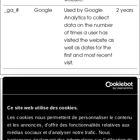
website.
_ga_#
Google
Used by Google
2 years
Analytics to collect
data on the number
of times a user has
visited the website as
well as dates for the
first and most recent
visit.
Marketing (26)
Marketing cookies are used to track visitors across
Ce site web utilise des cookies.
websites. The intention is to display ads that are relevant
Les cookies nous permettent de personnaliser le contenu
and engaging for the individual user and thereby more
et les annonces, d'offrir des fonctionnalités relatives aux
valuable for publishers and third party advertisers.
médias sociaux et d'analyser notre trafic. Nous
Maximu
partageons également des informations sur l'utilisation de