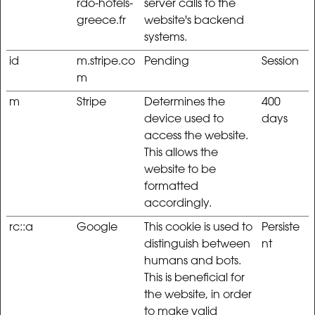
rdo-hotels-
server calls to the
greece.fr
website's backend
systems.
id
m.stripe.co
Pending
Session
m
m
Stripe
Determines the
400
device used to
days
access the website.
This allows the
website to be
formatted
accordingly.
rc::a
Google
This cookie is used to
Persiste
distinguish between
nt
humans and bots.
This is beneficial for
the website, in order
to make valid