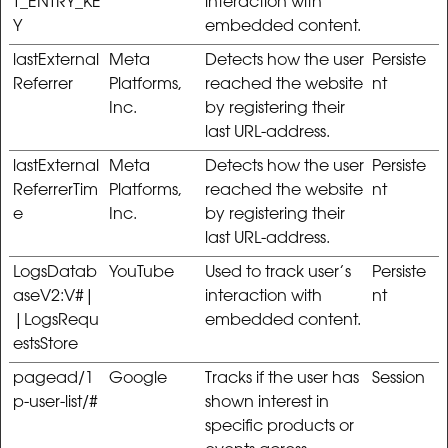
T_ENTRY_KE
interaction with
Y
embedded content.
lastExternal
Meta
Detects how the user
Persiste
Referrer
Platforms,
reached the website
nt
Inc.
by registering their
last URL-address.
lastExternal
Meta
Detects how the user
Persiste
ReferrerTim
Platforms,
reached the website
nt
e
Inc.
by registering their
last URL-address.
LogsDatab
YouTube
Used to track user’s
Persiste
aseV2:V#|
interaction with
nt
|LogsRequ
embedded content.
estsStore
pagead/1
Google
Tracks if the user has
Session
p-user-list/#
shown interest in
specific products or