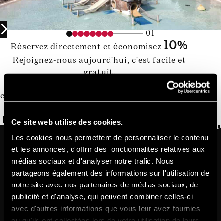
01
10%
Réservez directement et économisez
Rejoignez-nous aujourd'hui, c'est facile et
gratuit.
Commencez à bénéficier d'une réduction à
chaque réservation que vous effectuez via notre
site officiel !
REJOIGNEZ-NOUS MAINTENANT, C'EST GRATUIT !
Ce site web utilise des cookies.
Les cookies nous permettent de personnaliser le contenu
et les annonces, d'offrir des fonctionnalités relatives aux
médias sociaux et d'analyser notre trafic. Nous
partageons également des informations sur l'utilisation de
notre site avec nos partenaires de médias sociaux, de
publicité et d'analyse, qui peuvent combiner celles-ci
avec d'autres informations que vous leur avez fournies
ou qu'ils ont collectées lors de votre utilisation de leurs