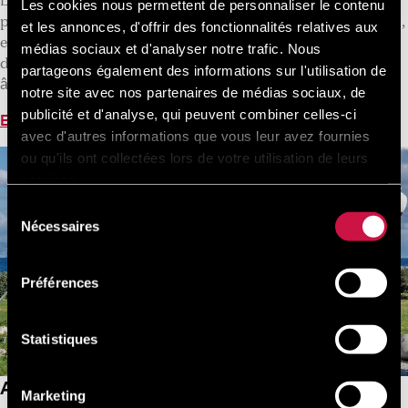
Le Parc Aquatique est l’une des attractions familiales les
Les cookies nous permettent de personnaliser le contenu
plus passionnantes sur l’île de Rhodes. Il se trouve à Faliraki,
et les annonces, d'offrir des fonctionnalités relatives aux
et possède toutes sortes de toboggans, de bassins, de jeux
médias sociaux et d'analyser notre trafic. Nous
d’eau et de vagues artificielles, certains adaptés à tous les
partageons également des informations sur l'utilisation de
âges et d’autres conçus pour les tout-petits.
notre site avec nos partenaires de médias sociaux, de
publicité et d'analyse, qui peuvent combiner celles-ci
En savoir plus
avec d'autres informations que vous leur avez fournies
ou qu'ils ont collectées lors de votre utilisation de leurs
services.
Sélection
Nécessaires
du
consentement
Préférences
Statistiques
Aquarium de Rhodes
Marketing