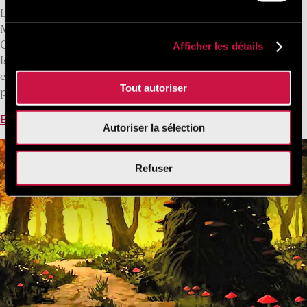
L’Aquarium de Rhodes a été fondé en 1934 à l’initiative de
Mario Lago lors de l’occupation italienne du Dodécanèse.
Afficher les détails
C’était à l’origine un centre de recherche appelé Reale
Istituto di Ricerche Biologiche di Rodi. Il a ouvert ses portes
en 1937, étudiant l’hydrobiologie, les éponges et les
Tout autoriser
pêcheries de la Mer Egée.
En savoir plus
Autoriser la sélection
Refuser