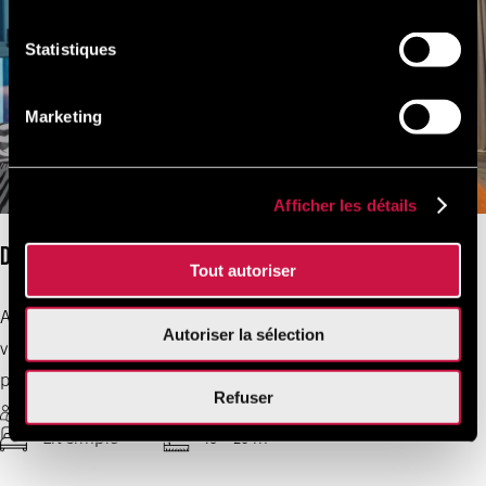
Statistiques
Marketing
Afficher les détails
Design Single Star
Tout autoriser
Après une journée merveilleuse dans Athènes, détendez-
Autoriser la sélection
vous dans cette chambre simple prévue pour une
personne.
Refuser
1 occupants max
WiFi gratuit
Lit simple
18 - 20 m²