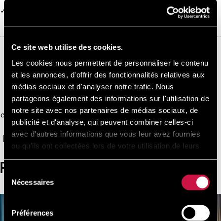
1 occupant maximum
Ce site web utilise des cookies.
Les cookies nous permettent de personnaliser le contenu
10%
Réservez directement et économisez
et les annonces, d'offrir des fonctionnalités relatives aux
Rejoignez-nous aujourd'hui, c'est facile et
médias sociaux et d'analyser notre trafic. Nous
gratuit.
partageons également des informations sur l'utilisation de
Commencez à bénéficier d'une réduction à
notre site avec nos partenaires de médias sociaux, de
chaque réservation que vous effectuez via notre
publicité et d'analyse, qui peuvent combiner celles-ci
site officiel !
avec d'autres informations que vous leur avez fournies
REJOIGNEZ-NOUS MAINTENANT, C'EST GRATUIT !
ou qu'ils ont collectées lors de votre utilisation de leurs
services.
PLUS DE CHAMBRES
Sélection
Nécessaires
du
consentement
Préférences