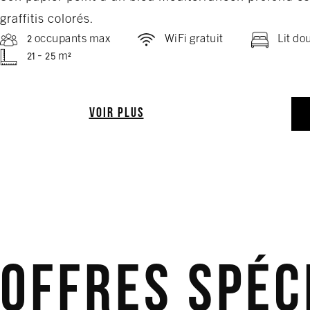
graffitis colorés.
2 occupants max
WiFi gratuit
Lit do
21 - 25 m²
VOIR PLUS
Offres Spéc