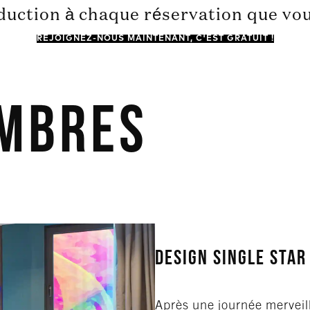
ction à chaque réservation que vous e
REJOIGNEZ-NOUS MAINTENANT, C'EST GRATUIT !
ambres
Design Single Star
Après une journée merveil